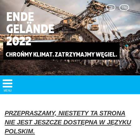
DE
EN
ENDE
GELÄNDE
2022
CHROŃMY KLIMAT. ZATRZYMAJMY WĘGIEL.
Show/
MENU
Hide
Navigation
PRZEPRASZAMY, NIESTETY TA STRONA
NIE JEST JESZCZE DOSTĘPNA W JĘZYKU
POLSKIM.