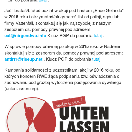
Jeśli brałaś/brałeś udział w akcji pod hasłem „Ende Gelände“
w
2016
roku i otrzymałaś/otrzymałeś list od policji, sądu lub
firmy Vattenfall, skontaktuj się jak najszybciej z naszym
zespołem ds. pomocy prawnej pod adresem:
cat@nirgendwo.info
Klucz PGP do pobrania
tutaj
.
W sprawie pomocy prawnej po akcji w
2015
roku w Nadrenii
skontaktuj się z zespołem ds. pomocy prawnej pod adresem:
antirrr@riseup.net
. Klucz PGP do pobrania
tutaj
.
Kampania solidarności z uczestnikami akcji w 2016 roku, od
których koncern RWE żąda podpisania tzw. oświadczenia o
zachowaniu pod groźbą wytoczenia postępowania cywilnego
(untenlassen.org).