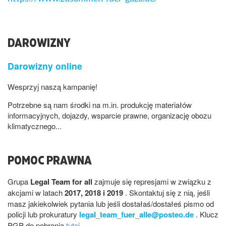
DAROWIZNY
Darowizny online
Wesprzyj naszą kampanię!
Potrzebne są nam środki na m.in. produkcję materiałów
informacyjnych, dojazdy, wsparcie prawne, organizację obozu
klimatycznego...
POMOC PRAWNA
Grupa
Legal Team for all
zajmuje się represjami w związku z
akcjami w latach
2017, 2018 i 2019
. Skontaktuj się z nią, jeśli
masz jakiekolwiek pytania lub jeśli dostałaś/dostałeś pismo od
policji lub prokuratury
legal_team_fuer_alle@posteo.de
. Klucz
PGP do pobrania
tutaj
.