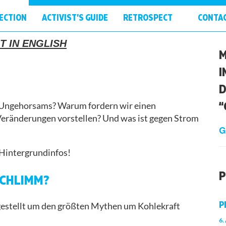
ECTION
ACTIVIST’S GUIDE
RETROSPECT
CONTA
T IN ENGLISH
M
I
D
“
 Ungehorsams? Warum fordern wir einen
Veränderungen vorstellen? Und was ist gegen Strom
G
 Hintergrundinfos!
P
SCHLIMM?
P
stellt um den größten Mythen um Kohlekraft
6.