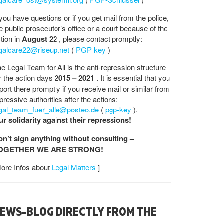
 you have questions or if you get mail from the police,
e public prosecutor’s office or a court because of the
tion in
August 22
, please contact promptly:
egalcare22@riseup.net
(
PGP key
)
e Legal Team for All is the anti-repression structure
r the action days
2015 – 2021
. It is essential that you
port there promptly if you receive mail or similar from
pressive authorities after the actions:
egal_team_fuer_alle@posteo.de
(
pgp-key
).
r solidarity against their repressions!
on’t sign anything without consulting –
OGETHER WE ARE STRONG!
ore Infos about
Legal Matters
]
EWS-BLOG DIRECTLY FROM THE