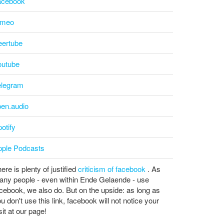
acebook
imeo
eertube
outube
elegram
pen.audio
otify
pple Podcasts
ere is plenty of justified
criticism of facebook
. As
ny people - even within Ende Gelaende - use
cebook, we also do. But on the upside: as long as
u don't use this link, facebook will not notice your
sit at our page!