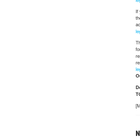
If
th
ac
l
Th
fo
re
re
l
Ou
D
T
[M
N