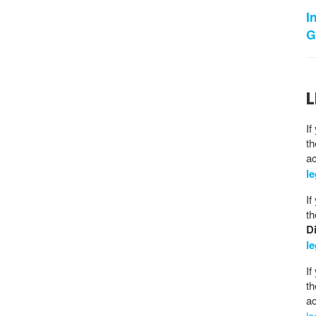
I
G
L
If
th
ac
l
If
th
D
l
If
th
ac
l