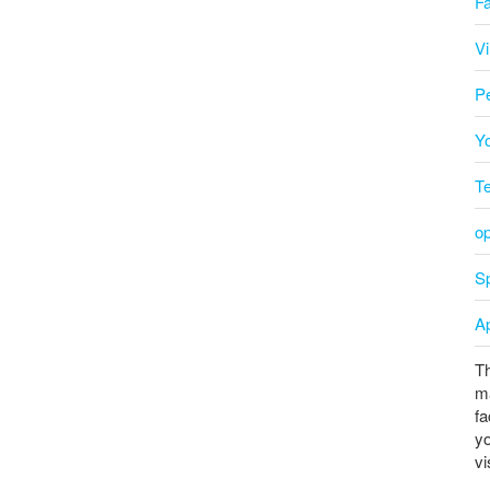
F
V
P
Y
T
o
Sp
A
Th
ma
fa
yo
vi