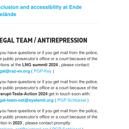
nclusion and accessibility at Ende
elände
EGAL TEAM / ANTIREPRESSION
 you have questions or if you get mail from the police,
e public prosecutor’s office or a court because of the
tions at the
LNG summit 2024
, please contact:
egal@raz-ev.org
(
PGP-Key
)
 you have questions or if you get mail from the police,
e public prosecutor’s office or a court because of the
isrupt-Tesla-Action 2024
get in touch soon with:
egal-team-ost@systemli.org
(
PGP-Schlüssel
)
 you have questions or if you get mail from the police,
e public prosecutor’s office or a court because of the
tion in
2023
, please contact promptly:
egalcare_ost@systemli.org
(
PGP-Schlüssel
)