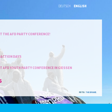
DEUTSCH
ENGLISH
T THE AFD PARTY CONFERENCE!
 ACTION DAYS
T AFD YOUTH PARTY CONFERENCE IN GIESSEN
6
FOTO:
THE BRAKE.