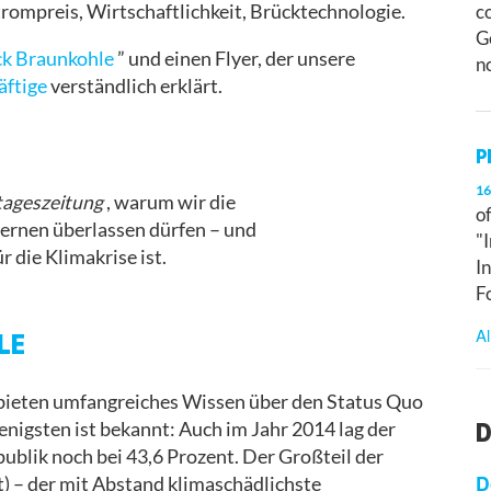
c
ompreis, Wirtschaftlichkeit, Brücktechnologie.
G
ck Braunkohle
” und einen Flyer, der unsere
n
äftige
verständlich erklärt.
P
16
tageszeitung
, warum wir die
o
zernen überlassen dürfen – und
"
die Klimakrise ist.
I
F
Al
LE
bieten umfangreiches Wissen über den Status Quo
D
nigsten ist bekannt: Auch im Jahr 2014 lag der
blik noch bei 43,6 Prozent. Der Großteil der
D
t) – der mit Abstand klimaschädlichste