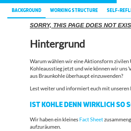
PRESS
BACKGROUND
WORKING STRUCTURE
SELF-REFL
REVIEW
(NON-
SORRY, THIS PAGE DOES NOT EXIS
ANTI-
GERMAN
RACIST AND
SPEAKING)
ACTIVE IN
Hintergrund
SOLIDARITY
PRESS
RELEASES
ABLEISM
Warum wählen wir eine Aktionsform zivilen
AND
Kohleausstieg jetzt und wie können wir uns 
BARRIERS
aus Braunkohle überhaupt einzuwenden?
Lest weiter und informiert euch mit unseren
DEALING
WITH
IST KOHLE DENN WIRKLICH SO 
SEXUALIZED
VIOLENCE
Wir haben ein kleines
Fact Sheet
zusammenge
ISRAEL/PALESTINE
aufzuräumen.