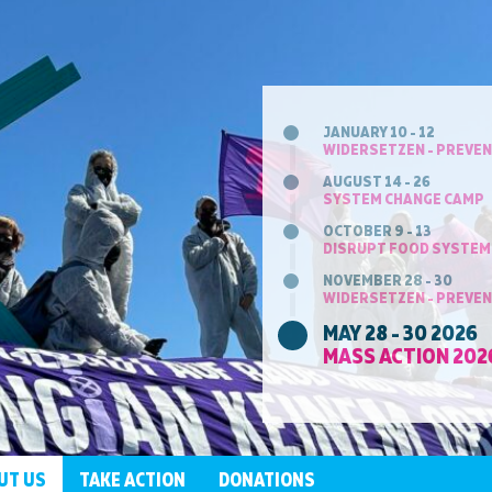
JANUARY 10 - 12
WIDERSETZEN - PREVEN
AUGUST 14 - 26
SYSTEM CHANGE CAMP
OCTOBER 9 - 13
DISRUPT FOOD SYSTEM
NOVEMBER 28 - 30
WIDERSETZEN - PREVEN
MAY 28 - 30 2026
MASS ACTION 202
UT US
TAKE ACTION
DONATIONS