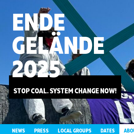
ENDE
GELÄNDE
2025
STOP COAL. SYSTEM CHANGE NOW!
NEWS
PRESS
LOCAL GROUPS
DATES
ABO