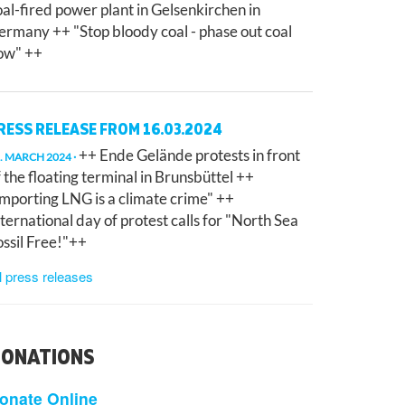
oal-fired power plant in Gelsenkirchen in
ermany ++ "Stop bloody coal - phase out coal
ow" ++
RESS RELEASE FROM 16.03.2024
++ Ende Gelände protests in front
. MARCH 2024
f the floating terminal in Brunsbüttel ++
Importing LNG is a climate crime" ++
nternational day of protest calls for "North Sea
ossil Free!"++
l press releases
ONATIONS
onate Online