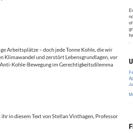
Ev
no
of
gr
he
.
ige Arbeitsplätze – doch jede Tonne Kohle, die wir
en Klimawandel und zerstört Lebensgrundlagen, vor
U
ie Anti-Kohle-Bewegung im Gerechtigkeitsdilemma
Fe
Ap
Ju
M
ihr in diesem Text von Stellan Vinthagen, Professor
F