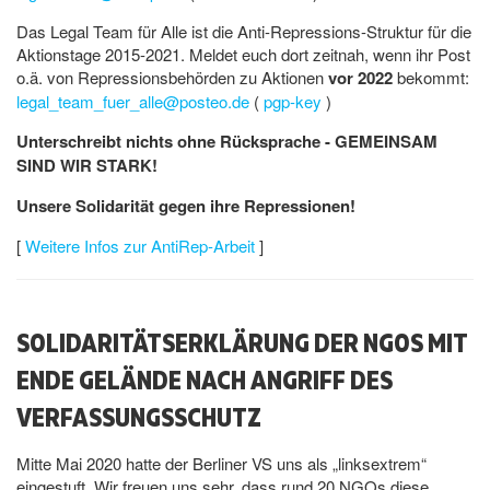
Das Legal Team für Alle ist die Anti-Repressions-Struktur für die
Aktionstage 2015-2021. Meldet euch dort zeitnah, wenn ihr Post
o.ä. von Repressionsbehörden zu Aktionen
vor 2022
bekommt:
legal_team_fuer_alle@posteo.de
(
pgp-key
)
Unterschreibt nichts ohne Rücksprache - GEMEINSAM
SIND WIR STARK!
Unsere Solidarität gegen ihre Repressionen!
[
Weitere Infos zur AntiRep-Arbeit
]
SOLIDARITÄTSERKLÄRUNG DER NGOS MIT
ENDE GELÄNDE NACH ANGRIFF DES
VERFASSUNGSSCHUTZ
Mitte Mai 2020 hatte der Berliner VS uns als „linksextrem“
eingestuft. Wir freuen uns sehr, dass rund 20 NGOs diese