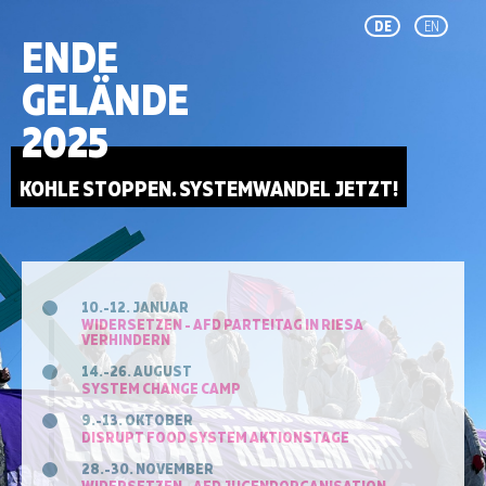
DE
EN
ENDE
GELÄNDE
2025
KOHLE STOPPEN. SYSTEMWANDEL JETZT!
10.-12. JANUAR
WIDERSETZEN - AFD PARTEITAG IN RIESA
VERHINDERN
14.-26. AUGUST
SYSTEM CHANGE CAMP
9.-13. OKTOBER
DISRUPT FOOD SYSTEM AKTIONSTAGE
28.-30. NOVEMBER
WIDERSETZEN - AFD JUGENDORGANISATION